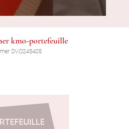
ner kmo-portefeuille
mmer DV.O245405