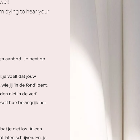
wel!
'm dying to hear your
en aanbod. Je bent op
g
: je voelt dat jouw
ie jij 'in de fond' bent.
en niet in de verf
seft hoe belangrijk het
aat je niet los. Alleen
of laten schrijven. En: je