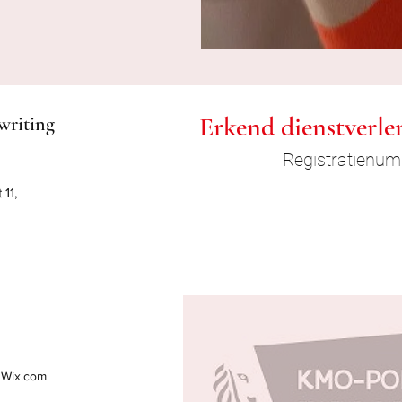
Erkend dienstverle
riting
Registratienu
11,
 Wix.com