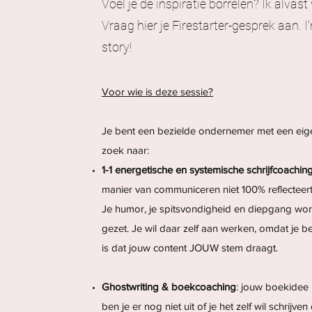
Voel je de inspiratie borrelen? Ik alvast 
Vraag hier je Firestarter-gesprek aan. I
story!
Voor wie is deze sessie?
Je bent een bezielde ondernemer met een eig
zoek naar:
1-1 energetische en systemische schrijfcoachin
manier van communiceren niet 100% reflecteert w
Je humor, je spitsvondigheid en diepgang word
gezet. Je wil daar zelf aan werken, omdat je be
is dat jouw content JOUW stem draagt.
Ghostwriting & boekcoaching
: jouw boekidee l
ben je er nog niet uit of je het zelf wil schrijven 