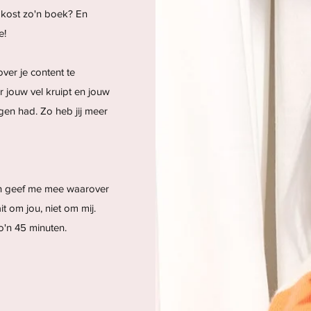
 kost zo'n boek? En
e!
 over je content te
r jouw vel kruipt en jouw
gen had. Zo heb jij meer
En geef me mee waarover
it om jou, niet om mij.
o'n 45 minuten.