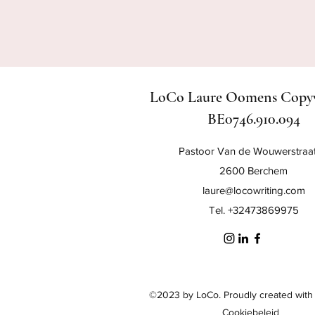
LoCo Laure Oomens Copyw
BE0746.910.094
Pastoor Van de Wouwerstraat 
2600 Berchem
laure@locowriting.com
Tel. +32473869975
©2023 by LoCo. Proudly created with
Cookiebeleid