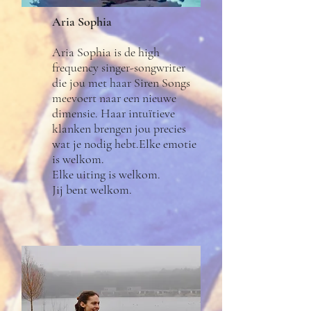
Aria Sophia
Aria Sophia is de high
frequency singer-songwriter
die jou met haar Siren Songs
meevoert naar een nieuwe
dimensie. Haar intuïtieve
klanken brengen jou precies
wat je nodig hebt.Elke emotie
is welkom.
Elke uiting is welkom.
Jij bent welkom.