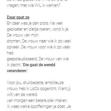
vragen: met wie WIL ik werken?
Daar gaat ze
En daar was je dan plots. Na veel 
geploeter en zieltje roeren, vond ik je. 
De vrouw van mijn
dromen. De vrouw naar wie ik zo vaak 
opkeek. De vrouw voor wie ik zo vaak 
had
geapplaudisseerd. De vrouw van wie 
ik dacht: “
Die gaat de wereld 
veranderen
!”
Voor jou, drukbezette, ambitieuze 
vrouw, heb ik LoCo opgericht. Want jij 
wilt van de wereld
van morgen een betere plek maken. 
Ik weet welke opofferingen je doet. Je 