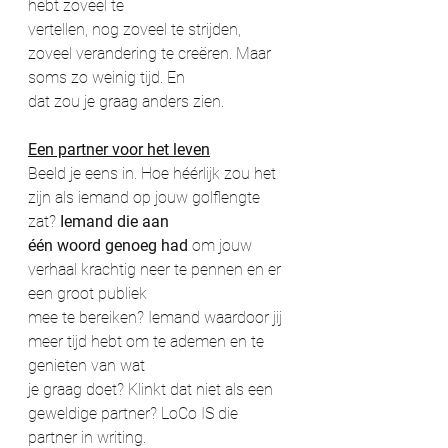
hebt zoveel te
vertellen, nog zoveel te strijden, 
zoveel verandering te creëren. Maar 
soms zo weinig tijd. En
dat zou je graag anders zien.
Een partner voor het leven
Beeld je eens in. Hoe héérlijk zou het 
zijn als iemand op jouw golflengte 
zat? 
Iemand die aan
één woord genoeg had
 om jouw 
verhaal krachtig neer te pennen en er 
een groot publiek
mee te bereiken? Iemand waardoor jij 
meer tijd hebt om te ademen en te 
genieten van wat
je graag doet? Klinkt dat niet als een 
geweldige partner? LoCo IS die 
partner in writing.