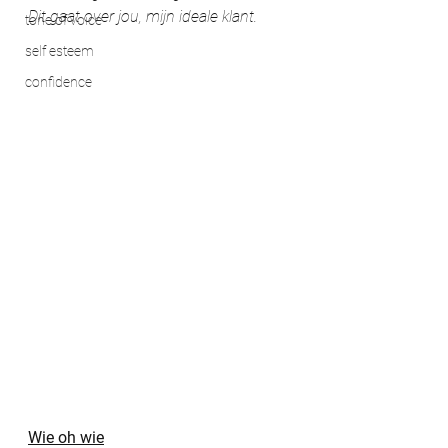
Dit gaat over jou, mijn ideale klant.
tone of voice
self esteem
confidence
Wie oh wie