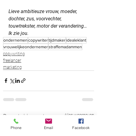
Lieve ambitieuze vrouw, moeder, 
dochter, zus, voorvechter, 
touwtrekster, motor der verandering… 
Ik zie jou.
ondernemen
copywriter
tijdmaker
idealeklant
vrouwelijkeondernemer
straffemadammen
copywriting
freelancer
marketing
Alles weergeven
Recente blogposts
Phone
Email
Facebook