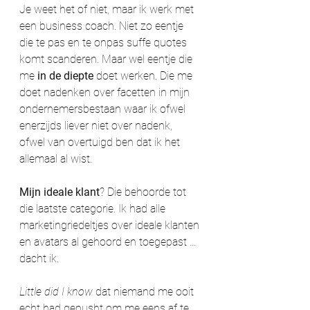
Je weet het of niet, maar ik werk met 
een business coach. Niet zo eentje 
die te pas en te onpas suffe quotes 
komt scanderen. Maar wel eentje die 
me 
in de diepte
 doet werken. Die me 
doet nadenken over facetten in mijn 
ondernemersbestaan waar ik ofwel 
enerzijds liever niet over nadenk, 
ofwel van overtuigd ben dat ik het 
allemaal al wist.
Mijn ideale klant
? Die behoorde tot 
die laatste categorie. Ik had alle 
marketingriedeltjes over ideale klanten 
en avatars al gehoord en toegepast … 
dacht ik. 
Little did I know
 dat niemand me ooit 
echt had gepusht om me eens af te 