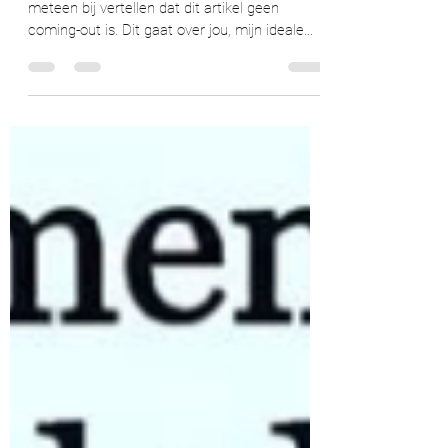
Do I have your attention? Mooi! Laat ik er dan
meteen bij vertellen dat dit artikel geen
coming-out is. Dit gaat over jou, mijn ideale...