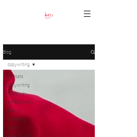
Blog
copywriting
All Posts
copywriting
freelancer
perfectionism
start up
marketing
sales
tone of voice